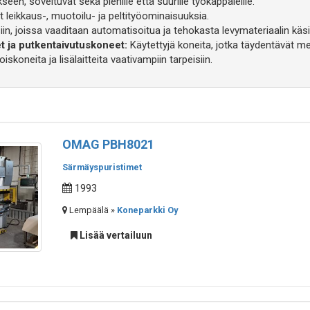
en, soveltuvat sekä pienille että suurille työkappaleille.
t leikkaus-, muotoilu- ja peltityöominaisuuksia.
n, joissa vaaditaan automatisoitua ja tehokasta levymateriaalin käsi
t ja putkentaivutuskoneet:
Käytettyjä koneita, jotka täydentävät me
koneita ja lisälaitteita vaativampiin tarpeisiin.
OMAG PBH8021
Särmäyspuristimet
1993
Lempäälä »
Koneparkki Oy
Lisää vertailuun