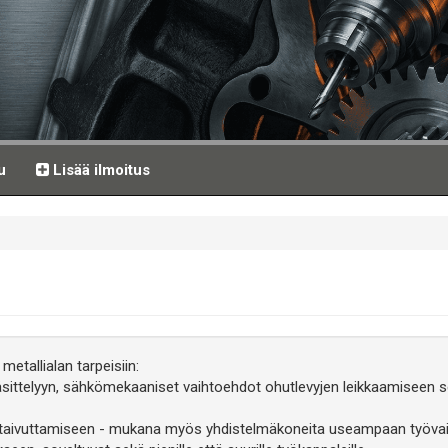
u
Lisää ilmoitus
metallialan tarpeisiin:
äsittelyyn, sähkömekaaniset vaihtoehdot ohutlevyjen leikkaamiseen s
n taivuttamiseen - mukana myös yhdistelmäkoneita useampaan työva