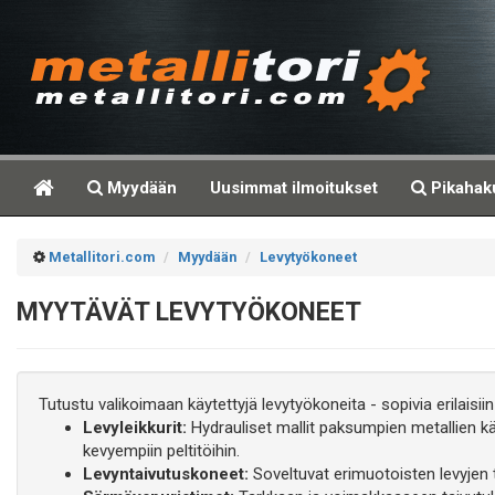
Myydään
Uusimmat ilmoitukset
Pikahak
Metallitori.com
Myydään
Levytyökoneet
MYYTÄVÄT LEVYTYÖKONEET
Tutustu valikoimaan käytettyjä levytyökoneita - sopivia erilaisiin 
Levyleikkurit:
Hydrauliset mallit paksumpien metallien k
kevyempiin peltitöihin.
Levyntaivutuskoneet:
Soveltuvat erimuotoisten levyje