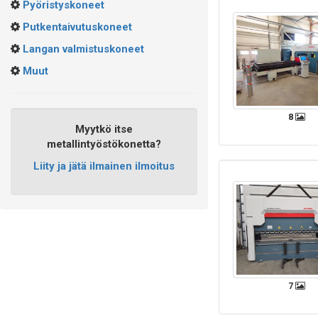
Pyöristyskoneet
Putkentaivutuskoneet
Langan valmistuskoneet
Muut
8
Myytkö itse
metallintyöstökonetta?
Liity ja jätä ilmainen ilmoitus
7