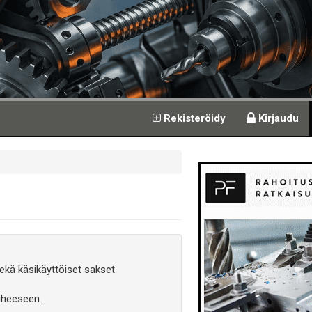
Rekisteröidy
Kirjaudu
ekä käsikäyttöiset sakset
iheeseen.