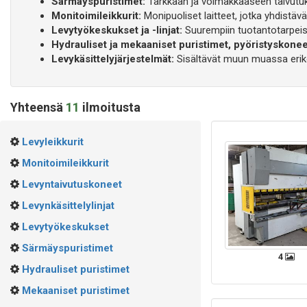
Särmäyspuristimet:
Tarkkaan ja voimakkaaseen taivutukse
Monitoimileikkurit:
Monipuoliset laitteet, jotka yhdistävä
Levytyökeskukset ja -linjat:
Suurempiin tuotantotarpeisii
Hydrauliset ja mekaaniset puristimet, pyöristyskonee
Levykäsittelyjärjestelmät:
Sisältävät muun muassa erikois
Yhteensä
11
ilmoitusta
Levyleikkurit
Monitoimileikkurit
Levyntaivutuskoneet
Levynkäsittelylinjat
Levytyökeskukset
Särmäyspuristimet
4
Hydrauliset puristimet
Mekaaniset puristimet