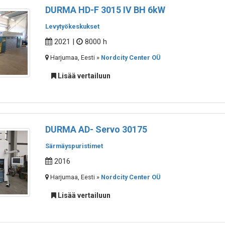
DURMA HD-F 3015 IV BH 6kW
Levytyökeskukset
2021 |
8000 h
Harjumaa, Eesti »
Nordcity Center OÜ
Lisää vertailuun
DURMA AD- Servo 30175
Särmäyspuristimet
2016
Harjumaa, Eesti »
Nordcity Center OÜ
Lisää vertailuun