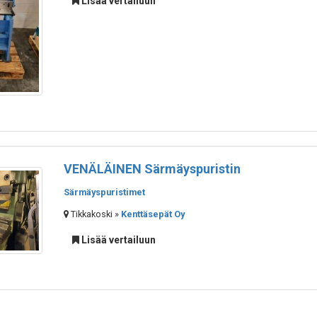
Lisää vertailuun
VENÄLÄINEN Särmäyspuristin
Särmäyspuristimet
Tikkakoski »
Kenttäsepät Oy
Lisää vertailuun