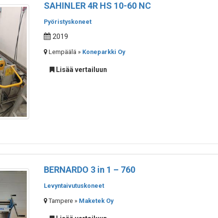
SAHINLER 4R HS 10-60 NC
Pyöristyskoneet
2019
Lempäälä »
Koneparkki Oy
Lisää vertailuun
BERNARDO 3 in 1 – 760
Levyntaivutuskoneet
Tampere »
Maketek Oy