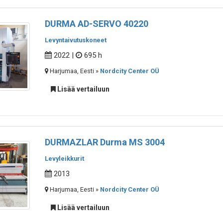
DURMA AD-SERVO 40220
Levyntaivutuskoneet
2022 |
695 h
Harjumaa, Eesti »
Nordcity Center OÜ
Lisää vertailuun
DURMAZLAR Durma MS 3004
Levyleikkurit
2013
Harjumaa, Eesti »
Nordcity Center OÜ
Lisää vertailuun