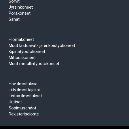
Sorvit
Jyrsinkoneet
Porakoneet
Sahat
Hiomakoneet
Muut lastuavat- ja erikoistyökoneet
Kipinätyöstökoneet
Mittauskoneet
Muut metallintyöstökoneet
Hae ilmoituksia
Liity ilmoittajaksi
Listaa ilmoitukset
Uutiset
Sopimusehdot
Rekisteriseloste