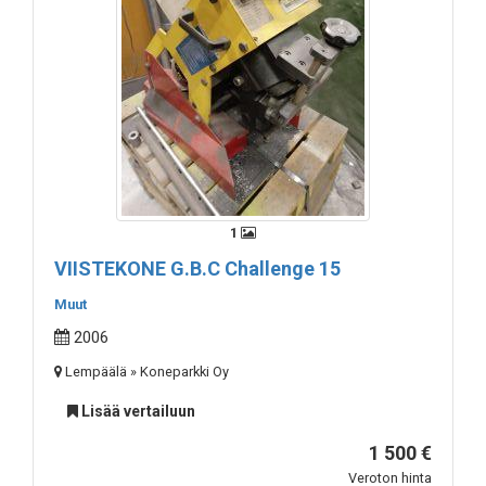
1
VIISTEKONE G.B.C Challenge 15
Muut
2006
Lempäälä » Koneparkki Oy
Lisää vertailuun
1 500 €
Veroton hinta