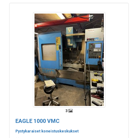
3
EAGLE 1000 VMC
Pystykaraiset koneistuskeskukset