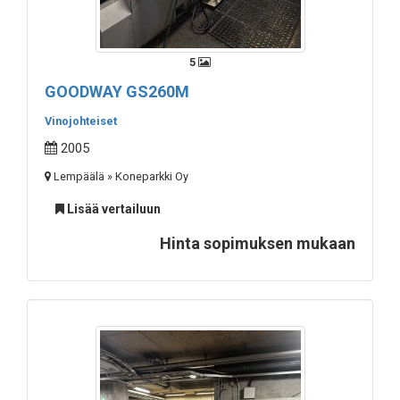
5
GOODWAY GS260M
Vinojohteiset
2005
Lempäälä » Koneparkki Oy
Lisää vertailuun
Hinta sopimuksen mukaan