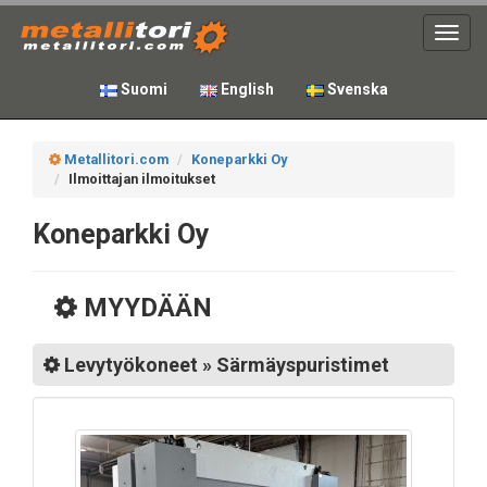
Toggl
navig
Suomi
English
Svenska
Metallitori.com
Koneparkki Oy
Ilmoittajan ilmoitukset
Koneparkki Oy
MYYDÄÄN
Levytyökoneet » Särmäyspuristimet