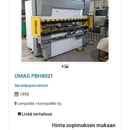
4
OMAG PBH8021
Särmäyspuristimet
1993
Lempäälä » Koneparkki Oy
Lisää vertailuun
Hinta sopimuksen mukaan