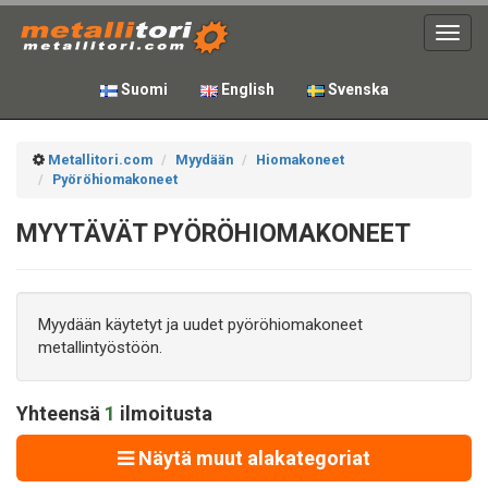
Toggl
navig
Suomi
English
Svenska
Metallitori.com
Myydään
Hiomakoneet
Pyöröhiomakoneet
MYYTÄVÄT PYÖRÖHIOMAKONEET
Myydään käytetyt ja uudet pyöröhiomakoneet
metallintyöstöön.
Yhteensä
1
ilmoitusta
Näytä muut alakategoriat