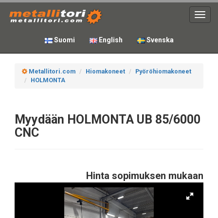
Toggl
navig
Suomi
English
Svenska
Metallitori.com
Hiomakoneet
Pyöröhiomakoneet
HOLMONTA
Myydään HOLMONTA UB 85/6000
CNC
Hinta sopimuksen mukaan