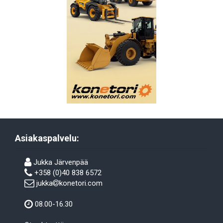
Asiakaspalvelu:
Jukka Järvenpää
+358 (0)40 838 6572
jukka
konetori.com
08.00-16.30