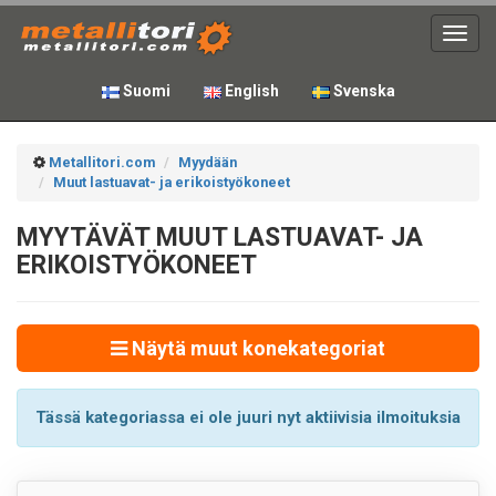
Toggl
navig
Suomi
English
Svenska
Metallitori.com
Myydään
Muut lastuavat- ja erikoistyökoneet
MYYTÄVÄT MUUT LASTUAVAT- JA
ERIKOISTYÖKONEET
Näytä muut konekategoriat
Tässä kategoriassa ei ole juuri nyt aktiivisia ilmoituksia