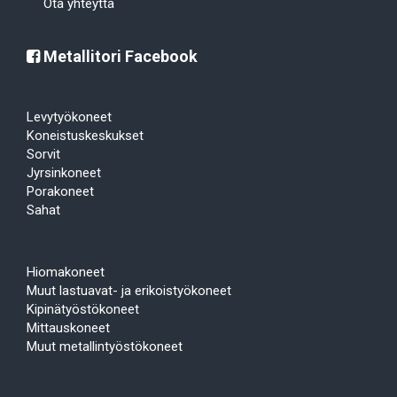
Ota yhteyttä
Metallitori Facebook
Levytyökoneet
Koneistuskeskukset
Sorvit
Jyrsinkoneet
Porakoneet
Sahat
Hiomakoneet
Muut lastuavat- ja erikoistyökoneet
Kipinätyöstökoneet
Mittauskoneet
Muut metallintyöstökoneet