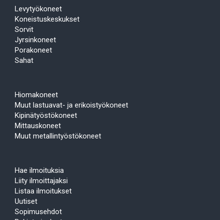
Levytyökoneet
Koneistuskeskukset
Sorvit
Jyrsinkoneet
Porakoneet
Sahat
Hiomakoneet
Muut lastuavat- ja erikoistyökoneet
Kipinätyöstökoneet
Mittauskoneet
Muut metallintyöstökoneet
Hae ilmoituksia
Liity ilmoittajaksi
Listaa ilmoitukset
Uutiset
Sopimusehdot