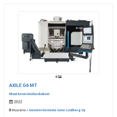
6
AXILE G6 MT
Muut koneistuskeskukset
2022
Muurame »
Insinööritoimisto Ismo Lindberg Oy