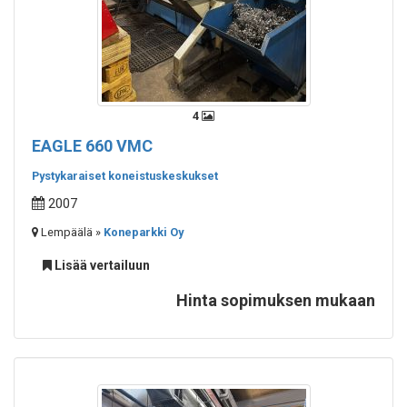
4
EAGLE 660 VMC
Pystykaraiset koneistuskeskukset
2007
Lempäälä »
Koneparkki Oy
Lisää vertailuun
Hinta sopimuksen mukaan