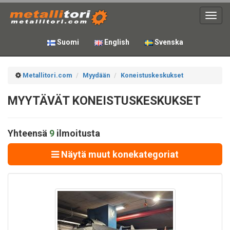
Toggl
navig
Suomi
English
Svenska
Metallitori.com
Myydään
Koneistuskeskukset
MYYTÄVÄT KONEISTUSKESKUKSET
Yhteensä
9
ilmoitusta
Näytä muut konekategoriat