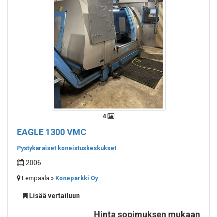
4
EAGLE 1300 VMC
Pystykaraiset koneistuskeskukset
2006
Lempäälä »
Koneparkki Oy
Lisää vertailuun
Hinta sopimuksen mukaan