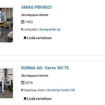
OMAG PBH8021
Särmäyspuristimet
1993
Lempäälä »
Koneparkki Oy
Lisää vertailuun
DURMA AD- Servo 30175
Särmäyspuristimet
2016
Harjumaa, Eesti »
Nordcity Center OÜ
Lisää vertailuun