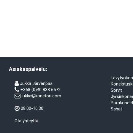
Asiakaspalvelu:
Levytyökon
Jukka Järvenpää
Koneistusk
+358 (0)40 838 6572
Sorvit
jukka
konetori.com
Jyrsinkone
Porakonee
08.00-16.30
Sahat
Ota yhteyttä