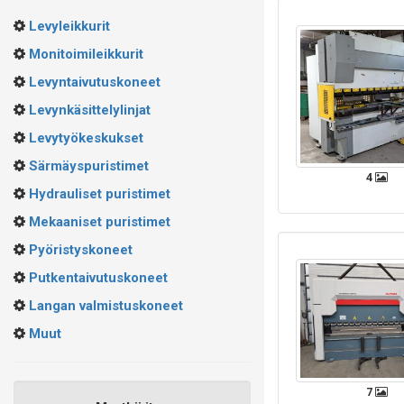
Levyleikkurit
Monitoimileikkurit
Levyntaivutuskoneet
Levynkäsittelylinjat
Levytyökeskukset
Särmäyspuristimet
4
Hydrauliset puristimet
Mekaaniset puristimet
Pyöristyskoneet
Putkentaivutuskoneet
Langan valmistuskoneet
Muut
7