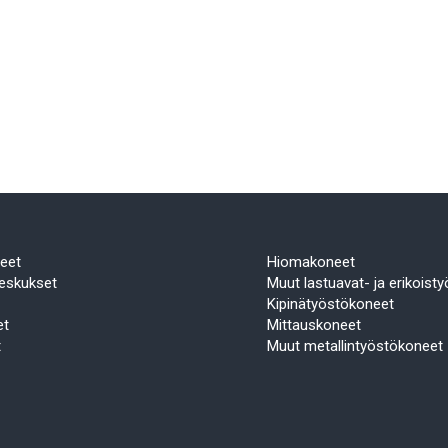
eet
Hiomakoneet
eskukset
Muut lastuavat- ja erikoist
Kipinätyöstökoneet
et
Mittauskoneet
t
Muut metallintyöstökoneet