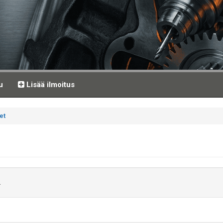
u
Lisää ilmoitus
et
.