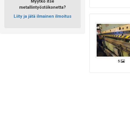
Myytkö itse
metallintyöstökonetta?
Liity ja jätä ilmainen ilmoitus
5