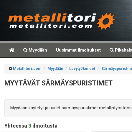
Myydään
Uusimmat ilmoitukset
Pikahak
Metallitori.com
Myydään
Levytyökoneet
Särmäyspuristim
MYYTÄVÄT SÄRMÄYSPURISTIMET
Myydään käytetyt ja uudet särmäyspuristimet metallintyöstöön
Yhteensä
3
ilmoitusta