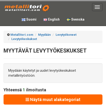
Toggl
navig
Suomi
English
Svenska
Metallitori.com
Myydään
Levytyökoneet
Levytyökeskukset
MYYTÄVÄT LEVYTYÖKESKUKSET
Myydään käytetyt ja uudet levytyökeskukset
metallintyöstöön.
Yhteensä
1
ilmoitusta
Näytä muut alakategoriat