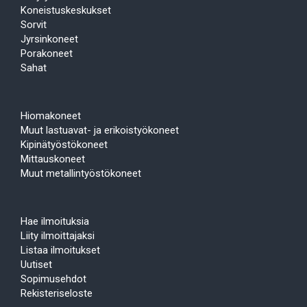
Koneistuskeskukset
Sorvit
Jyrsinkoneet
Porakoneet
Sahat
Hiomakoneet
Muut lastuavat- ja erikoistyökoneet
Kipinätyöstökoneet
Mittauskoneet
Muut metallintyöstökoneet
Hae ilmoituksia
Liity ilmoittajaksi
Listaa ilmoitukset
Uutiset
Sopimusehdot
Rekisteriseloste