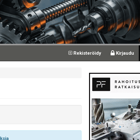
Rekisteröidy
Kirjaudu
uksia