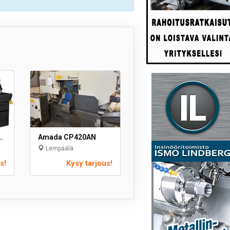
0 CF-NC Automat
Amada CP420AN
Lempäälä
s!
Kysy tarjous!