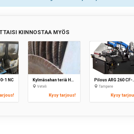
TTAISI KIINNOSTAA MYÖS
0-1 NC
Kylmäsahan teriä Halkaisija 700
Pilous ARG 26
Veteli
Tampere
arjous!
Kysy tarjous!
Kysy tarjou