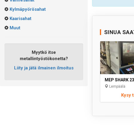
Vannesahat
Kylmäpyörösahat
Kaarisahat
Muut
SINUA SAA
Myytkö itse
metallintyöstökonetta?
Liity ja jätä ilmainen ilmoitus
MEP SHARK 23
Lempäälä
Kysy t