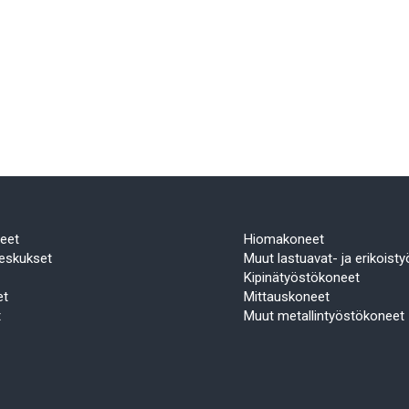
eet
Hiomakoneet
eskukset
Muut lastuavat- ja erikoist
Kipinätyöstökoneet
et
Mittauskoneet
t
Muut metallintyöstökoneet