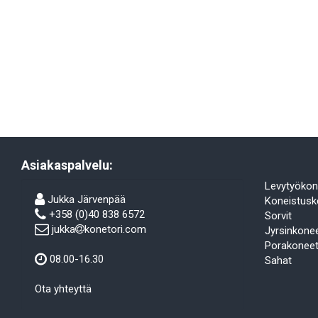
Asiakaspalvelu:
Levytyökon
Jukka Järvenpää
Koneistusk
+358 (0)40 838 6572
Sorvit
jukka
konetori.com
Jyrsinkone
Porakonee
08.00-16.30
Sahat
Ota yhteyttä