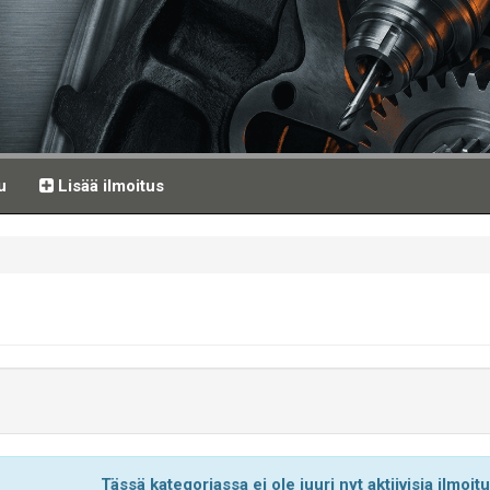
u
Lisää ilmoitus
Tässä kategoriassa ei ole juuri nyt aktiivisia ilmoit