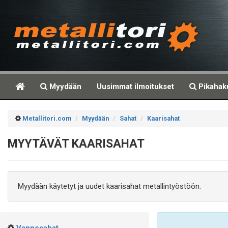
Myydään
Uusimmat ilmoitukset
Pikahak
Metallitori.com
Myydään
Sahat
Kaarisahat
MYYTÄVÄT KAARISAHAT
Myydään käytetyt ja uudet kaarisahat metallintyöstöön.