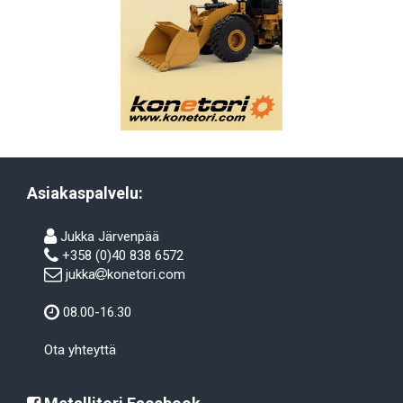
Asiakaspalvelu:
Jukka Järvenpää
+358 (0)40 838 6572
jukka
konetori.com
08.00-16.30
Ota yhteyttä