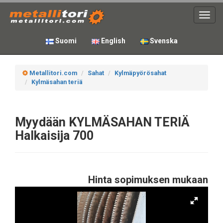
Toggl
navig
Suomi
English
Svenska
Metallitori.com
Sahat
Kylmäpyörösahat
Kylmäsahan teriä
Myydään KYLMÄSAHAN TERIÄ
Halkaisija 700
Hinta sopimuksen mukaan