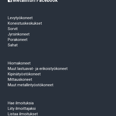
Metallitori Facebook
Levytyökoneet
Koneistuskeskukset
Sorvit
Jyrsinkoneet
Porakoneet
Sahat
Hiomakoneet
Muut lastuavat- ja erikoistyökoneet
Kipinätyöstökoneet
Mittauskoneet
Muut metallintyöstökoneet
Hae ilmoituksia
Liity ilmoittajaksi
Listaa ilmoitukset