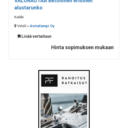
VALURAUTAA Betoninen erillinen
alustarunko
Kaikki
Veteli »
Asmalampi Oy
Lisää vertailuun
Hinta sopimuksen mukaan