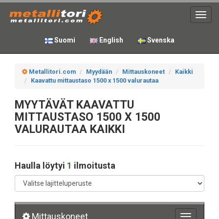
Toggl
navig
Suomi
English
Svenska
Metallitori.com
Myydään
Mittauskoneet
Kaikki
Kaavattu mittaustaso 1500 x 1500 valurautaa
MYYTÄVÄT KAAVATTU
MITTAUSTASO 1500 X 1500
VALURAUTAA KAIKKI
Haulla löytyi
1
ilmoitusta
Mittauskoneet
Toggle