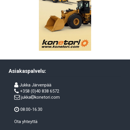
Asiakaspalvelu:
Jukka Järvenpää
+358 (0)40 838 6572
jukka
konetori.com
08.00-16.30
Ota yhteyttä