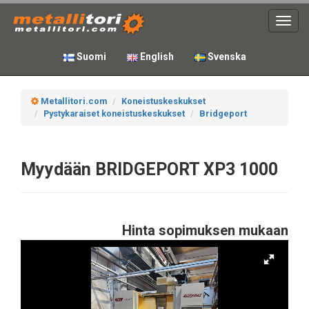
Toggl
navig
Suomi
English
Svenska
Metallitori.com
Koneistuskeskukset
Pystykaraiset koneistuskeskukset
Bridgeport
Myydään BRIDGEPORT XP3 1000
Hinta sopimuksen mukaan