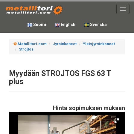
Toggl
navig
Suomi
English
Svenska
Metallitori.com
Jyrsinkoneet
Yleisjyrsinkoneet
Strojtos
Myydään STROJTOS FGS 63 T
plus
Hinta sopimuksen mukaan