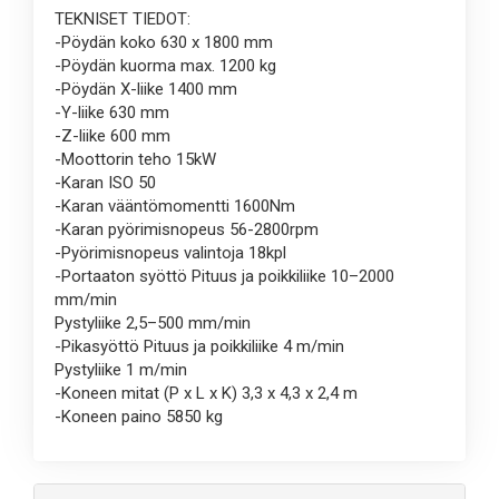
TEKNISET TIEDOT:
-Pöydän koko 630 x 1800 mm
-Pöydän kuorma max. 1200 kg
-Pöydän X-liike 1400 mm
-Y-liike 630 mm
-Z-liike 600 mm
-Moottorin teho 15kW
-Karan ISO 50
-Karan vääntömomentti 1600Nm
-Karan pyörimisnopeus 56-2800rpm
-Pyörimisnopeus valintoja 18kpl
-Portaaton syöttö Pituus ja poikkiliike 10–2000
mm/min
Pystyliike 2,5–500 mm/min
-Pikasyöttö Pituus ja poikkiliike 4 m/min
Pystyliike 1 m/min
-Koneen mitat (P x L x K) 3,3 x 4,3 x 2,4 m
-Koneen paino 5850 kg