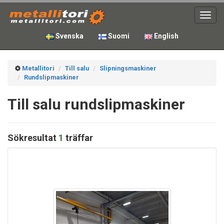
Toggl
navig
Svenska
Suomi
English
Metallitori
Till salu
Slipningsmaskiner
Rundslipmaskiner
Till salu rundslipmaskiner
Sökresultat
1
träffar
Slipningsmaskiner
Toggle
navigati